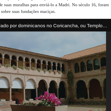
e suas muralhas para enviá-lo a Madri. No século 16, foram
 sobre suas fundações maciças.
ndado por dominicanos no Coricancha, ou Templo
o (Foto: iStock)