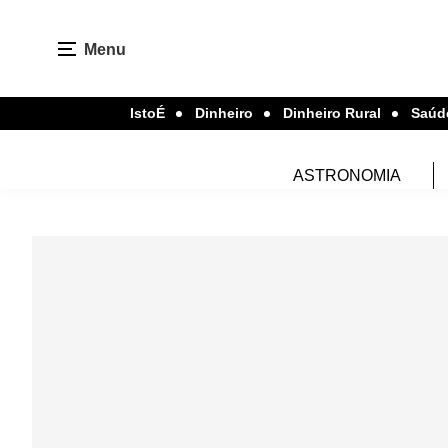
Menu
IstoÉ
Dinheiro
Dinheiro Rural
Saúd
ASTRONOMIA