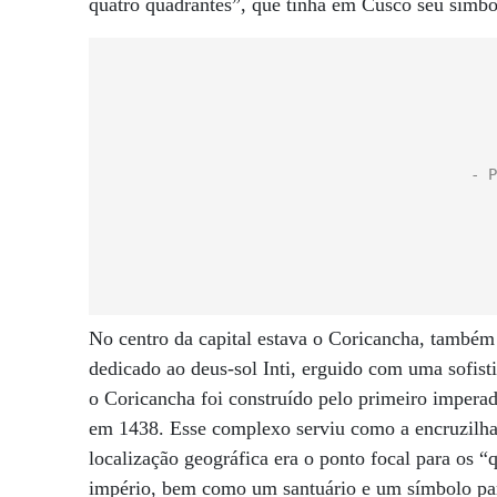
quatro quadrantes”, que tinha em Cusco seu símbo
No centro da capital estava o Coricancha, també
dedicado ao deus-sol Inti, erguido com uma sofist
o Coricancha foi construído pelo primeiro impera
em 1438. Esse complexo serviu como a encruzilhad
localização geográfica era o ponto focal para os “q
império, bem como um santuário e um símbolo para