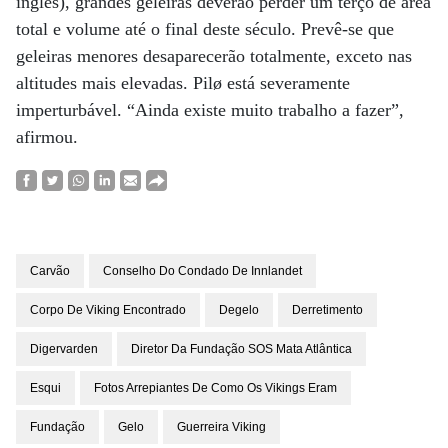
inglês), grandes geleiras deverão perder um terço de área
total e volume até o final deste século. Prevê-se que
geleiras menores desaparecerão totalmente, exceto nas
altitudes mais elevadas. Pilø está severamente
imperturbável. “Ainda existe muito trabalho a fazer”,
afirmou.
Carvão
Conselho Do Condado De Innlandet
Corpo De Viking Encontrado
Degelo
Derretimento
Digervarden
Diretor Da Fundação SOS Mata Atlântica
Esqui
Fotos Arrepiantes De Como Os Vikings Eram
Fundação
Gelo
Guerreira Viking