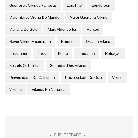
Guerreiras Vikings Famosas
Lars Pilø
Lendbreen
Maior Barco Viking Do Mundo
Maior Guerreira Viking
Mancha De Gelo
Mark Aldenderfer
Merced
Navio Viking Encontrado
Noruega
Ossada Viking
Passagem
Passo
Pedra
Programa
Retração
Secrets Of The Ice
Segredos Dos Vikings
Universidade Da Califórnia
Universidade De Oslo
Viking
Vikings
Vikings Na Noruega