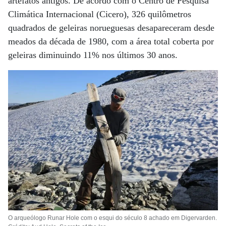
artefatos antigos. De acordo com o Centro de Pesquisa
Climática Internacional (Cicero), 326 quilômetros
quadrados de geleiras norueguesas desapareceram desde
meados da década de 1980, com a área total coberta por
geleiras diminuindo 11% nos últimos 30 anos.
O arqueólogo Runar Hole com o esqui do século 8 achado em Digervarden.