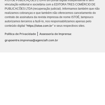
A ISTOÉ PUBLICAÇÕES LTDA é um portal digital independente e sem
vinculação editorial e societária com a EDITORA TRES COMÉRCIO DE
PUBLICACÕES LTDA (recuperação judicial). Informamos também que não
realizamos cobranças e que também não oferecemos cancelamento do
contrato de assinatura da revista impressa de nome ISTOÉ, tampouco
autorizamos terceiros a fazê-lo, nos responsabilizamos apenas pelo
https://istoe.com.br
conteúdo digital “
” e seus respectivos sites.
|
Política de Privacidade
Assessoria de Imprensa:
grupoentre.imprensa@agenciafr.com.br