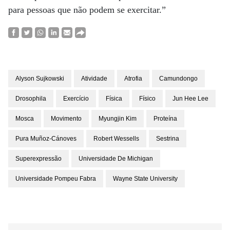
para pessoas que não podem se exercitar.”
Alyson Sujkowski
Atividade
Atrofia
Camundongo
Drosophila
Exercício
Física
Físico
Jun Hee Lee
Mosca
Movimento
Myungjin Kim
Proteína
Pura Muñoz-Cánoves
Robert Wessells
Sestrina
Superexpressão
Universidade De Michigan
Universidade Pompeu Fabra
Wayne State University