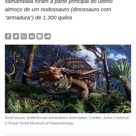
samambaia foram a parte principal do último
almoço de um nodossauro (dinossauro com
“armadura”) de 1.300 quilos
Nodossauro: preferências alimentares detectadas. Crédito: Julius Csotonyi/
© Royal Tyrrell Museum of Palaeontology