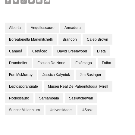
Alberta
Anquilossauro
Armadura
Borealopelta Markmitchelli
Brandon
Caleb Brown
Canadá
Cretáceo
David Greenwood
Dieta
Drumheller
Escudo Do Norte
Estômago
Folha
Fort McMurray
Jessica Kalyniuk
Jim Basinger
Leptosporangiate
Museu Real De Paleontologia Tyrrell
Nodossauro
Samambaia
Saskatchewan
Suncor Millennium
Universidade
USask