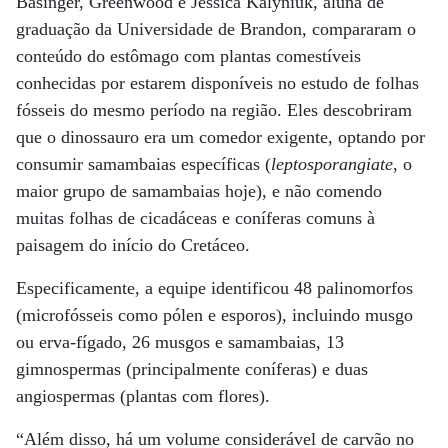
Basinger, Greenwood e Jessica Kalyniuk, aluna de
graduação da Universidade de Brandon, compararam o
conteúdo do estômago com plantas comestíveis
conhecidas por estarem disponíveis no estudo de folhas
fósseis do mesmo período na região. Eles descobriram
que o dinossauro era um comedor exigente, optando por
consumir samambaias específicas (
leptosporangiate
, o
maior grupo de samambaias hoje), e não comendo
muitas folhas de cicadáceas e coníferas comuns à
paisagem do início do Cretáceo.
Especificamente, a equipe identificou 48 palinomorfos
(microfósseis como pólen e esporos), incluindo musgo
ou erva-fígado, 26 musgos e samambaias, 13
gimnospermas (principalmente coníferas) e duas
angiospermas (plantas com flores).
“Além disso, há um volume considerável de carvão no