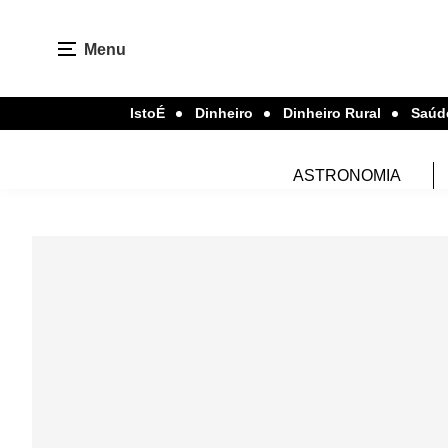
Menu
IstoÉ
Dinheiro
Dinheiro Rural
Saúd
ASTRONOMIA