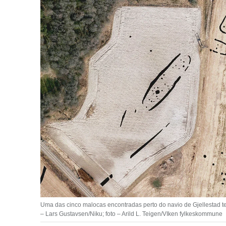
Uma das cinco malocas encontradas perto do navio de Gjellestad te
– Lars Gustavsen/Niku; foto – Arild L. Teigen/VIken fylkeskommune