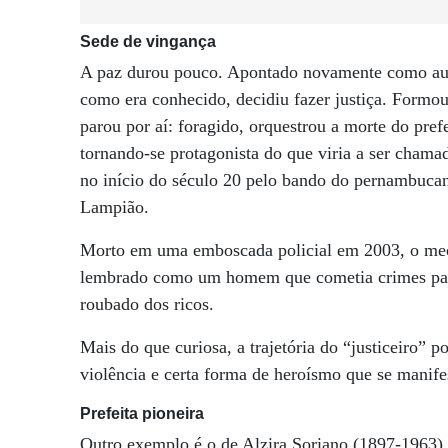
Sede de vingança
A paz durou pouco. Apontado novamente como auto
como era conhecido, decidiu fazer justiça. Formo
parou por aí: foragido, orquestrou a morte do prefe
tornando-se protagonista do que viria a ser cham
no início do século 20 pelo bando do pernambucan
Lampião.
Morto em uma emboscada policial em 2003, o mecâ
lembrado como um homem que cometia crimes para 
roubado dos ricos.
Mais do que curiosa, a trajetória do “justiceiro” 
violência e certa forma de heroísmo que se manifes
Prefeita pioneira
Outro exemplo é o de Alzira Soriano (1897-1963),