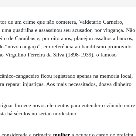
r de um crime que não cometera, Valdetário Carneiro,
u uma quadrilha e assassinou seu acusador, por vingança. Não
ito de Caraúbas e, por oito anos, planejou assaltos a bancos,
ado “novo cangaço”, em referência ao banditismo promovido
o Virgulino Ferreira da Silva (1898-1939), o famoso
nico-cangaceiro ficou registrado apenas na memória local,
reparar injustiças. Aos mais necessitados, doava dinheiro
potiguar fornece novos elementos para entender o vínculo entre
ta há séculos no sertão nordestino.
 considerada a primeira
mulher
a ocupar o cargo de prefeita