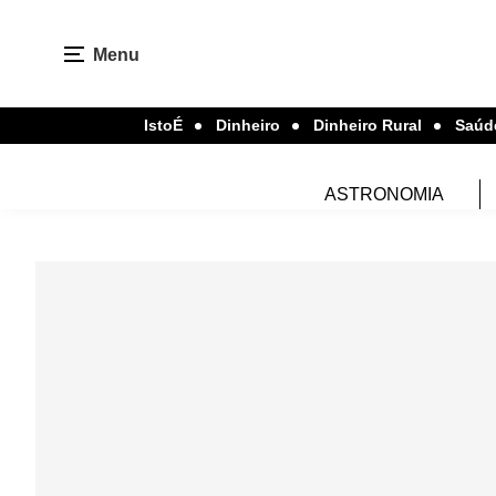
Menu
IstoÉ
Dinheiro
Dinheiro Rural
Saúd
ASTRONOMIA