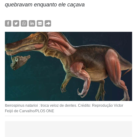
quebravam enquanto ele caçava
Iberospinus natarioi : troca veloz de dentes. Crédito: Reprodução Victor
Feijó de Carvalho/PLOS ONE