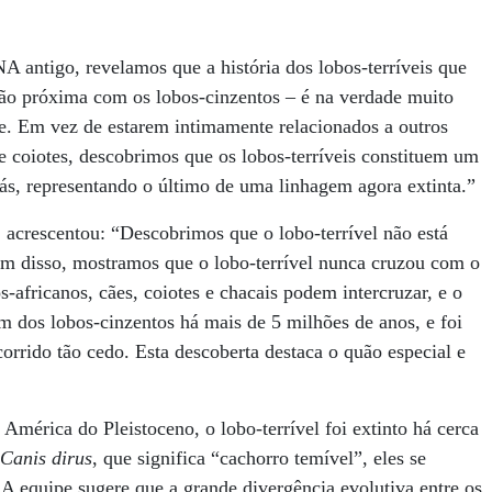
A antigo, revelamos que a história dos lobos-terríveis que
ão próxima com os lobos-cinzentos – é na verdade muito
. Em vez de estarem intimamente relacionados a outros
e coiotes, descobrimos que os lobos-terríveis constituem um
ás, representando o último de uma linhagem agora extinta.”
 acrescentou: “Descobrimos que o lobo-terrível não está
m disso, mostramos que o lobo-terrível nunca cruzou com o
s-africanos, cães, coiotes e chacais podem intercruzar, e o
m dos lobos-cinzentos há mais de 5 milhões de anos, e foi
orrido tão cedo. Esta descoberta destaca o quão especial e
América do Pleistoceno, o lobo-terrível foi extinto há cerca
Canis dirus
, que significa “cachorro temível”, eles se
 equipe sugere que a grande divergência evolutiva entre os