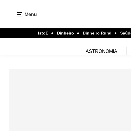
Menu
IstoÉ
Dinheiro
Dinheiro Rural
Saúd
ASTRONOMIA