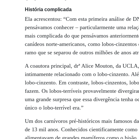
História complicada
Ela acrescentou: “Com esta primeira análise de DN
pensávamos conhecer – particularmente uma relaç
mais complicada do que pensávamos anteriormente
canídeos norte-americanos, como lobos-cinzentos 
ramo que se separou de outros milhões de anos atr
A coautora principal, drª Alice Mouton, da UCLA,
intimamente relacionado com o lobo-cinzento. Alé
lobo-cinzento. Em contraste, lobos-cinzentos, lobo
fazem. Os lobos-terríveis provavelmente divergira
uma grande surpresa que essa divergência tenha oc
único o lobo-terrível era.”
Um dos carnívoros pré-históricos mais famosos da 
de 13 mil anos. Conhecidos cientificamente como
alimentavam de grandes mamíferos como o bisão. A