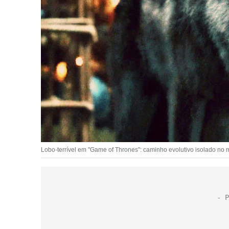
Lobo-terrível em "Game of Thrones": caminho evolutivo isolado no 