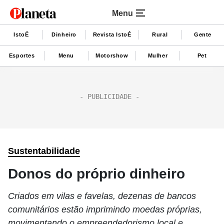
Menu
IstoÉ
Dinheiro
Revista IstoÉ
Rural
Gente
Esportes
Menu
Motorshow
Mulher
Pet
Sustentabilidade
Donos do próprio dinheiro
Criados em vilas e favelas, dezenas de bancos
comunitários estão imprimindo moedas próprias,
movimentando o empreendedorismo local e