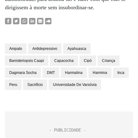
dirigissem à morte sem insubordinar-se.
Ampato
Antidepressivo
Ayahuasca
Banisteriopsis Caapi
Capacocha
Cipó
Criança
Dagmara Socha
DMT
Harmalina
Harmina
Inca
Peru
Sacrifício
Universidade De Varsóvia