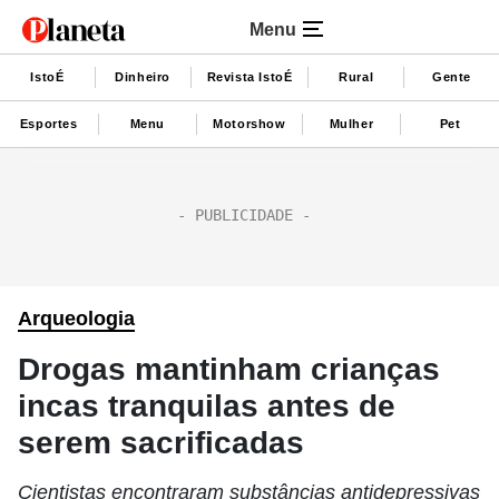
Menu
IstoÉ
Dinheiro
Revista IstoÉ
Rural
Gente
Esportes
Menu
Motorshow
Mulher
Pet
Arqueologia
Drogas mantinham crianças
incas tranquilas antes de
serem sacrificadas
Cientistas encontraram substâncias antidepressivas