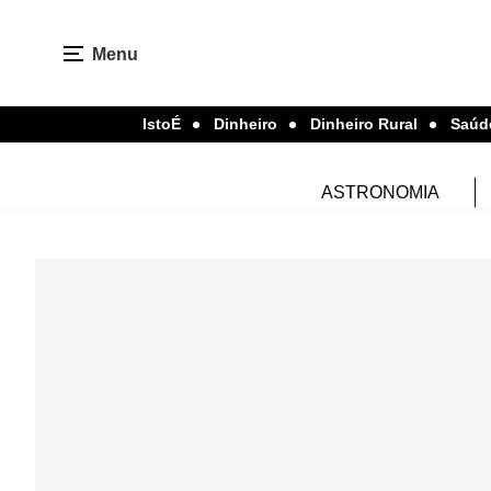
Menu
IstoÉ
Dinheiro
Dinheiro Rural
Saúd
ASTRONOMIA