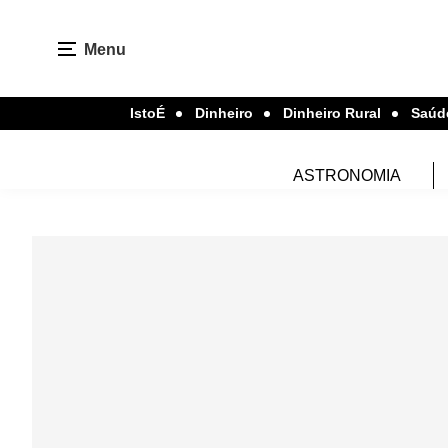
Menu
IstoÉ
Dinheiro
Dinheiro Rural
Saúd
ASTRONOMIA