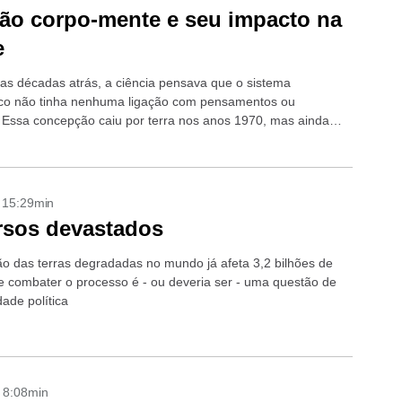
ão corpo-mente e seu impacto na
e
as décadas atrás, a ciência pensava que o sistema
co não tinha nenhuma ligação com pensamentos ou
Essa concepção caiu por terra nos anos 1970, mas ainda
plica como essa...
- 15:29min
rsos devastados
o das terras degradadas no mundo já afeta 3,2 bilhões de
e combater o processo é - ou deveria ser - uma questão de
idade política
- 8:08min