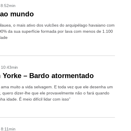
- 8:52min
a ao mundo
Kilauea, o mais ativo dos vulcões do arquipélago havaiano com
90% da sua superfície formada por lava com menos de 1.100
dade
- 10:43min
 Yorke – Bardo atormentado
o ama muito a vida selvagem. E toda vez que ele desenha um
r, quero dizer-lhe que ele provavelmente não o fará quando
nha idade. É meio difícil lidar com isso”
- 8:11min