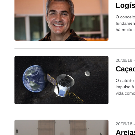
Logís
O conceit
fundament
há muito 
seletiva.
28/09/18 
Caçad
O satélit
impulso à
vida como
20/09/18 
Areia