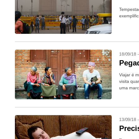
Tempestad
exemplifi
18/09/18 
Pega
Viajar é 
visita qu
uma marca
13/09/18 
Prec