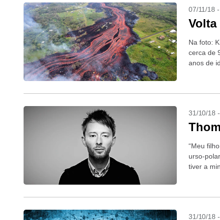
07/11/18 
Volt
Na foto: 
cerca de 
anos de i
31/10/18 
Thom
“Meu filh
urso-pola
tiver a mi
31/10/18 