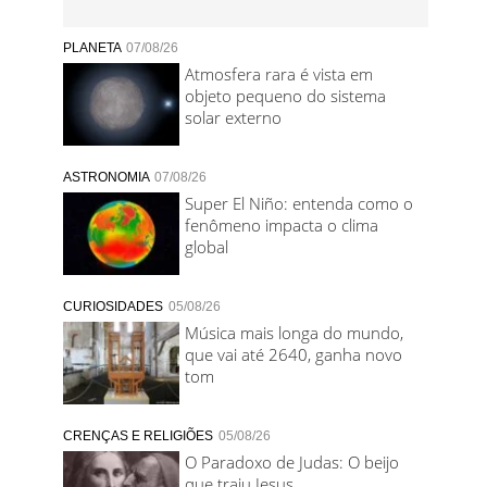
PLANETA
07/08/26
Atmosfera rara é vista em
objeto pequeno do sistema
solar externo
ASTRONOMIA
07/08/26
Super El Niño: entenda como o
fenômeno impacta o clima
global
CURIOSIDADES
05/08/26
Música mais longa do mundo,
que vai até 2640, ganha novo
tom
CRENÇAS E RELIGIÕES
05/08/26
O Paradoxo de Judas: O beijo
que traiu Jesus