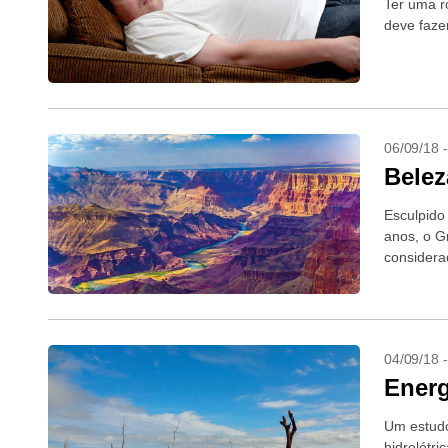
Ter uma ro
deve faze
06/09/18 
Belez
Esculpido
anos, o G
considera
mundo
04/09/18 
Energ
Um estudo
hidrelétr