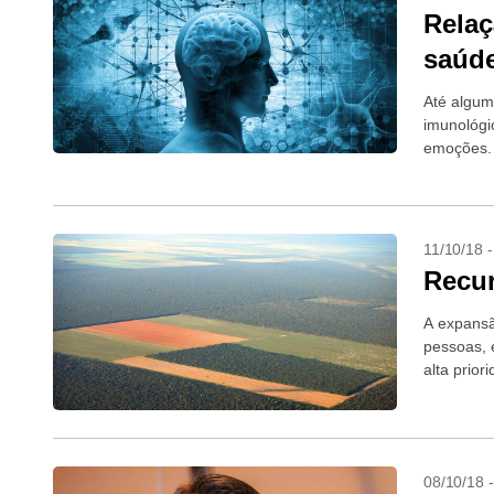
Relaç
saúd
Até algum
imunológi
emoções. 
não se ex
11/10/18 
Recu
A expansã
pessoas, 
alta prior
08/10/18 