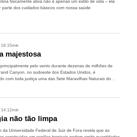
tina fisicamente ativa não é apenas um estilo de vida – ela
r parte dos cuidados básicos com nossa saúde
- 18:15min
a majestosa
 principalmente pelo vento durante dezenas de milhões de
rand Canyon, no sudoeste dos Estados Unidos, é
do com toda justiça uma das Sete Maravilhas Naturais do
- 14:12min
ia não tão limpa
 da Universidade Federal de Juiz de Fora revela que as
icas construídas em regiões tropicais podem emitir quantidades