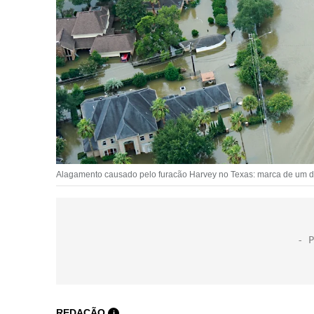
Alagamento causado pelo furacão Harvey no Texas: marca de um d
REDAÇÃO
i