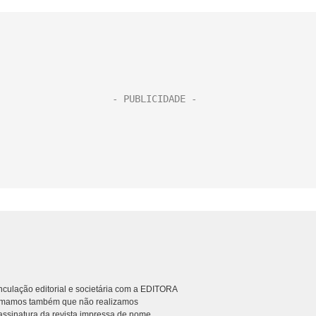
culação editorial e societária com a EDITORA
rmamos também que não realizamos
ssinatura da revista impressa de nome