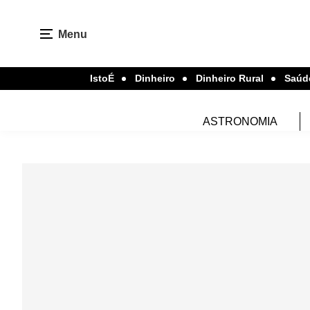
Menu
IstoÉ
Dinheiro
Dinheiro Rural
Saúd
ASTRONOMIA