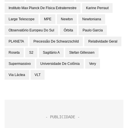
Instituto Max Planck De Física Extraterrestre
Karine Perraut
Large Telescope
MPE
Newton
Newtoniana
Observatório Europeu Do Sul
Órbita
Paulo Garcia
PLANETA
Precessão De Schwarzschild
Relatividade Geral
Roseta
S2
Sagitário A
Stefan Gillessen
Supermassivo
Universidade De Colônia
Very
Via Láctea
VLT