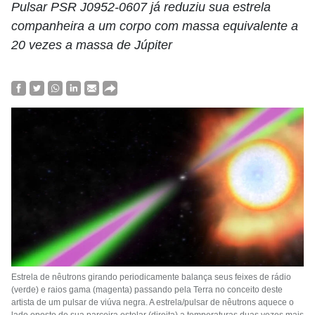
Pulsar PSR J0952-0607 já reduziu sua estrela
companheira a um corpo com massa equivalente a
20 vezes a massa de Júpiter
Estrela de nêutrons girando periodicamente balança seus feixes de rádio
(verde) e raios gama (magenta) passando pela Terra no conceito deste
artista de um pulsar de viúva negra. A estrela/pulsar de nêutrons aquece o