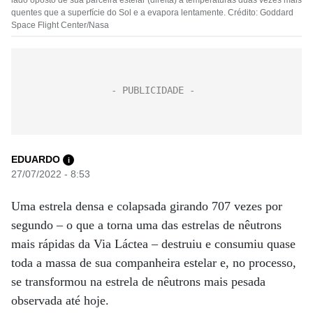
lado oposto de sua parceira estelar (direita) a temperaturas duas vezes mais
quentes que a superfície do Sol e a evapora lentamente. Crédito: Goddard
Space Flight Center/Nasa
EDUARDO
i
27/07/2022 - 8:53
Uma estrela densa e colapsada girando 707 vezes por
segundo – o que a torna uma das estrelas de nêutrons
mais rápidas da Via Láctea – destruiu e consumiu quase
toda a massa de sua companheira estelar e, no processo,
se transformou na estrela de nêutrons mais pesada
observada até hoje.