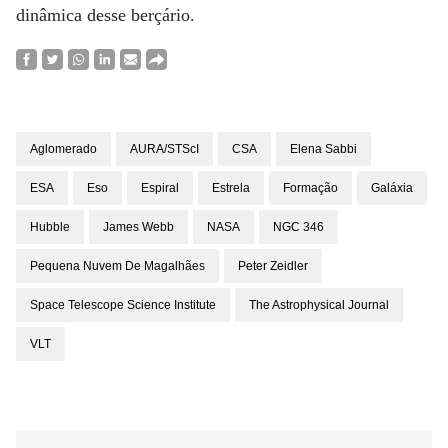
dinâmica desse berçário.
Aglomerado
AURA/STScI
CSA
Elena Sabbi
ESA
Eso
Espiral
Estrela
Formação
Galáxia
Hubble
James Webb
NASA
NGC 346
Pequena Nuvem De Magalhães
Peter Zeidler
Space Telescope Science Institute
The Astrophysical Journal
VLT