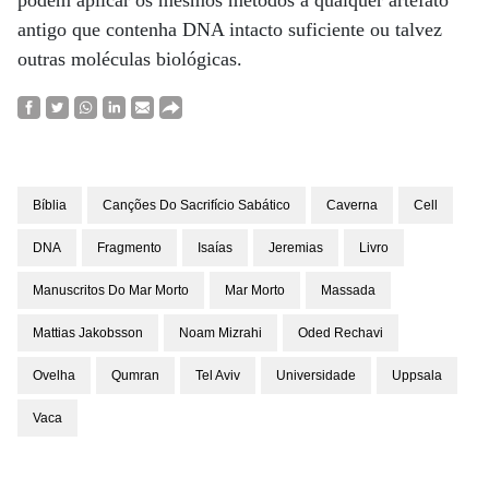
podem aplicar os mesmos métodos a qualquer artefato
antigo que contenha DNA intacto suficiente ou talvez
outras moléculas biológicas.
Bíblia
Canções Do Sacrifício Sabático
Caverna
Cell
DNA
Fragmento
Isaías
Jeremias
Livro
Manuscritos Do Mar Morto
Mar Morto
Massada
Mattias Jakobsson
Noam Mizrahi
Oded Rechavi
Ovelha
Qumran
Tel Aviv
Universidade
Uppsala
Vaca