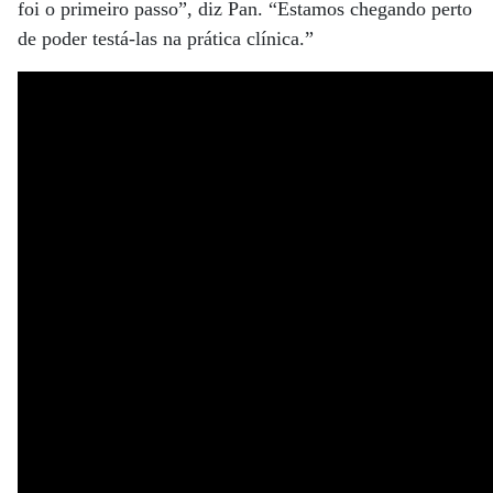
foi o primeiro passo”, diz Pan. “Estamos chegando perto
de poder testá-las na prática clínica.”