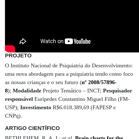
PROJETO
O Instituto Nacional de Psiquiatria do Desenvolvimento:
uma nova abordagem para a psiquiatria tendo como foco
as nossas crianças e o seu futuro (
nº 2008/57896-
8
);
Modalidade
Projeto Temático – INCT;
Pesquisador
responsável
Euripedes Constantino Miguel Filho (FM-
USP);
Investimento
R$6.018.389,69 (FAPESP e
CNPq).
ARTIGO CIENTÍFICO
BETHLEHEM, R. A. I.;
et al
.
Brain charts for the