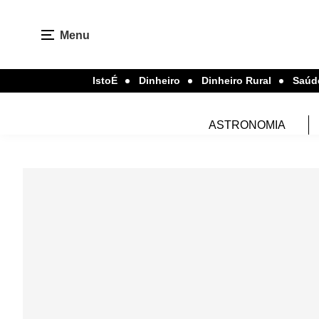
Menu
IstoÉ
Dinheiro
Dinheiro Rural
Saúd
ASTRONOMIA