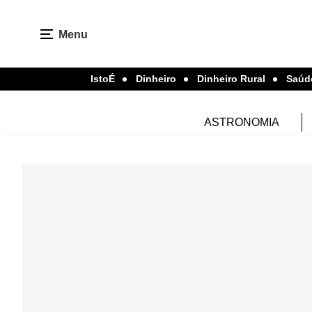
Menu
IstoÉ
Dinheiro
Dinheiro Rural
Saúd
ASTRONOMIA