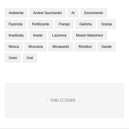
Ambiente
Andrei Savchenko
Ar
Excremento
Fazenda
Fertilizante
Frango
Galinha
Granja
Inseticida
Inseto
Lazorevy
Maxim Maksimov
Mosca
Moscaria
Mosquedo
Resíduo
Saúde
Urais
Ural