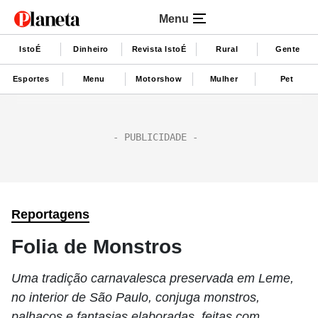
Menu
IstoÉ
Dinheiro
Revista IstoÉ
Rural
Gente
Esportes
Menu
Motorshow
Mulher
Pet
Reportagens
Folia de Monstros
Uma tradição carnavalesca preservada em Leme,
no interior de São Paulo, conjuga monstros,
palhaços e fantasias elaboradas, feitas com