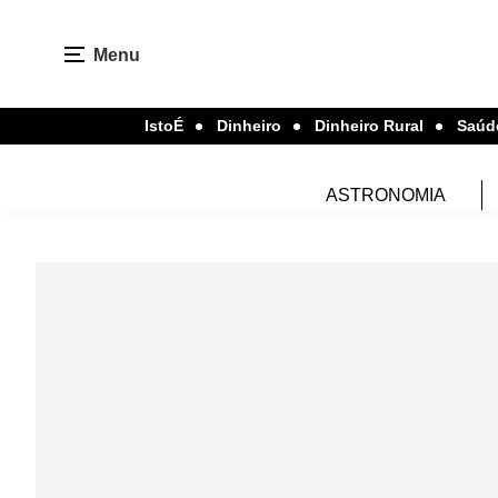
Menu
IstoÉ
Dinheiro
Dinheiro Rural
Saúd
ASTRONOMIA