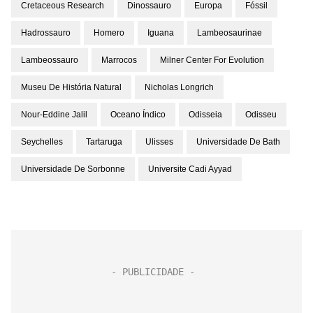
Cretaceous Research
Dinossauro
Europa
Fóssil
Hadrossauro
Homero
Iguana
Lambeosaurinae
Lambeossauro
Marrocos
Milner Center For Evolution
Museu De História Natural
Nicholas Longrich
Nour-Eddine Jalil
Oceano Índico
Odisseia
Odisseu
Seychelles
Tartaruga
Ulisses
Universidade De Bath
Universidade De Sorbonne
Universite Cadi Ayyad