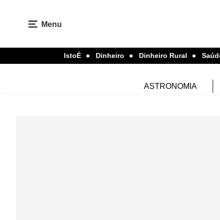
Menu
IstoÉ
Dinheiro
Dinheiro Rural
Saúd
ASTRONOMIA