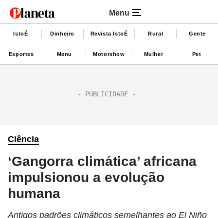
Menu
IstoÉ
Dinheiro
Revista IstoÉ
Rural
Gente
Esportes
Menu
Motorshow
Mulher
Pet
Ciência
‘Gangorra climática’ africana
impulsionou a evolução
humana
Antigos padrões climáticos semelhantes ao El Niño