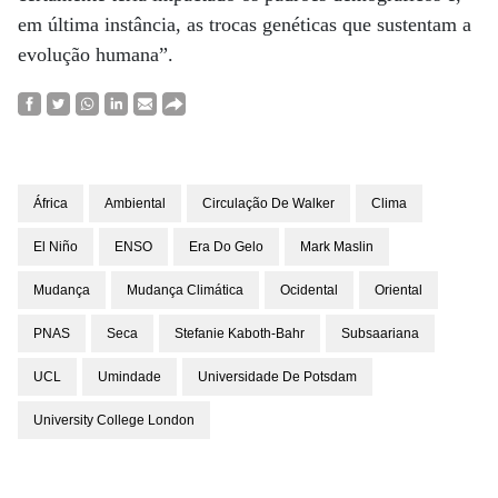
em última instância, as trocas genéticas que sustentam a
evolução humana”.
África
Ambiental
Circulação De Walker
Clima
El Niño
ENSO
Era Do Gelo
Mark Maslin
Mudança
Mudança Climática
Ocidental
Oriental
PNAS
Seca
Stefanie Kaboth-Bahr
Subsaariana
UCL
Umindade
Universidade De Potsdam
University College London