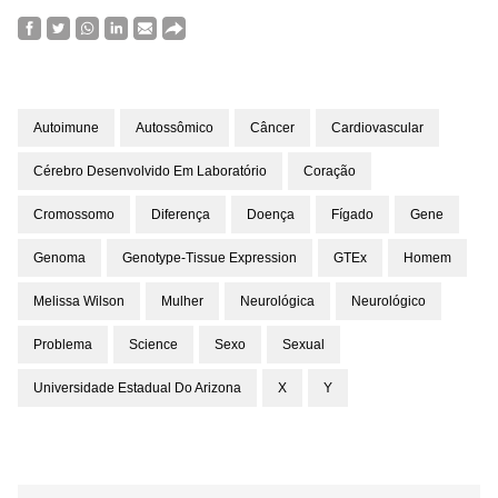
Autoimune
Autossômico
Câncer
Cardiovascular
Cérebro Desenvolvido Em Laboratório
Coração
Cromossomo
Diferença
Doença
Fígado
Gene
Genoma
Genotype-Tissue Expression
GTEx
Homem
Melissa Wilson
Mulher
Neurológica
Neurológico
Problema
Science
Sexo
Sexual
Universidade Estadual Do Arizona
X
Y