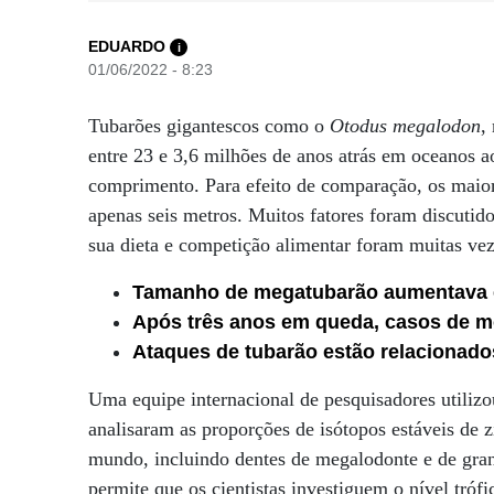
EDUARDO
i
01/06/2022 - 8:23
Tubarões gigantescos como o
Otodus megalodon
,
entre 23 e 3,6 milhões de anos atrás em oceanos 
comprimento. Para efeito de comparação, os maior
apenas seis metros. Muitos fatores foram discutid
sua dieta e competição alimentar foram muitas vez
Tamanho de megatubarão aumentava e
Após três anos em queda, casos de mo
Ataques de tubarão estão relacionado
Uma equipe internacional de pesquisadores utiliz
analisaram as proporções de isótopos estáveis ​​de
mundo, incluindo dentes de megalodonte e de gra
permite que os cientistas investiguem o nível tróf