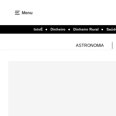
Menu
IstoÉ
Dinheiro
Dinheiro Rural
Saúd
ASTRONOMIA