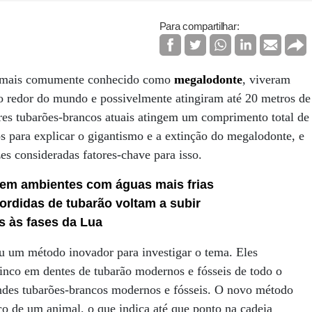
Para compartilhar:
 mais comumente conhecido como
megalodonte
, viveram
ao redor do mundo e possivelmente atingiram até 20 metros de
es tubarões-brancos atuais atingem um comprimento total de
os para explicar o gigantismo e a extinção do megalodonte, e
es consideradas fatores-chave para isso.
m ambientes com águas mais frias
rdidas de tubarão voltam a subir
s às fases da Lua
ou um método inovador para investigar o tema. Eles
 zinco em dentes de tubarão modernos e fósseis de todo o
ndes tubarões-brancos modernos e fósseis. O novo método
ico de um animal, o que indica até que ponto na cadeia