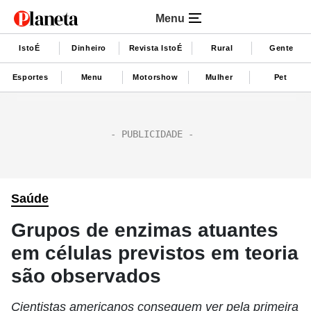
Menu
IstoÉ
Dinheiro
Revista IstoÉ
Rural
Gente
Esportes
Menu
Motorshow
Mulher
Pet
Saúde
Grupos de enzimas atuantes
em células previstos em teoria
são observados
Cientistas americanos conseguem ver pela primeira