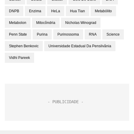
DNPB
Enzima
HeLa
Hua Tian
Metabólito
Metabolon
Mitocôndria
Nicholas Winograd
Penn State
Purina
Purinossoma
RNA
Science
Stephen Benkovic
Universidade Estadual Da Pensilvânia
Vidhi Pareek