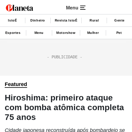
Menu
IstoÉ
Dinheiro
Revista IstoÉ
Rural
Gente
Esportes
Menu
Motorshow
Mulher
Pet
Featured
Hiroshima: primeiro ataque
com bomba atômica completa
75 anos
Cidade japonesa reconstruída após bombardeio se