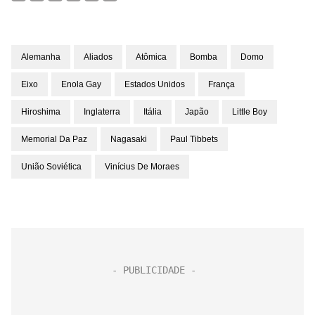
Alemanha
Aliados
Atômica
Bomba
Domo
Eixo
Enola Gay
Estados Unidos
França
Hiroshima
Inglaterra
Itália
Japão
Little Boy
Memorial Da Paz
Nagasaki
Paul Tibbets
União Soviética
Vinícius De Moraes