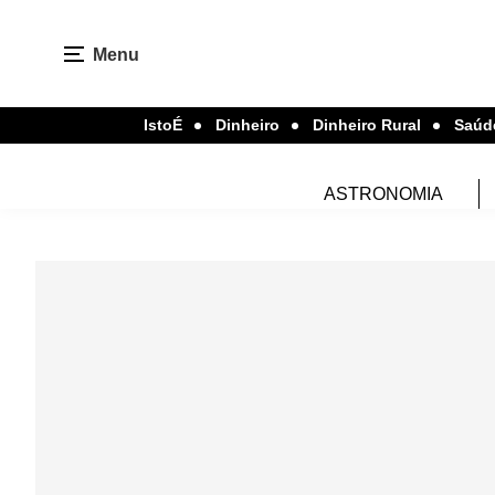
Menu
IstoÉ
Dinheiro
Dinheiro Rural
Saúd
ASTRONOMIA