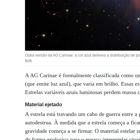
Outra versão da AG Carinae: a cor azul delineia a distribuição de po
Britt
A AG Carinae é formalmente classificada como 
(que emite luz azul), que varia em brilho. Essas e
Estrelas variáveis ​​azuis luminosas perdem massa 
Material ejetado
A estrela está travando um cabo de guerra entre a 
autodestrua. À medida que a estrela começa a fica
gravidade começa a se firmar. O material estelar s
de forma explosiva para o espaço interestelar circ