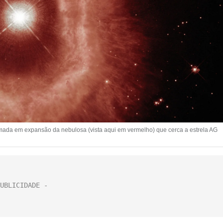
mada em expansão da nebulosa (vista aqui em vermelho) que cerca a estrela AG