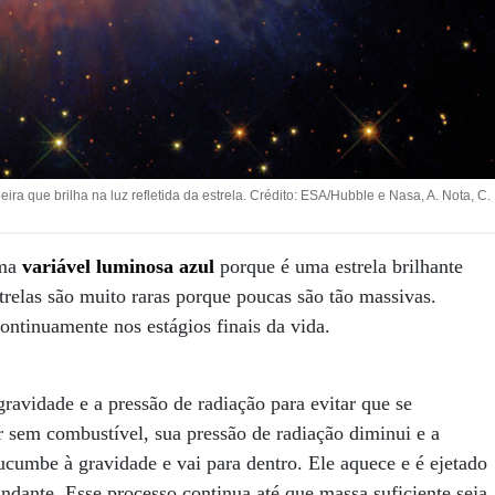
eira que brilha na luz refletida da estrela. Crédito: ESA/Hubble e Nasa, A. Nota, C.
uma
variável luminosa azul
porque é uma estrela brilhante
strelas são muito raras porque poucas são tão massivas.
continuamente nos estágios finais da vida.
gravidade e a pressão de radiação para evitar que se
r sem combustível, sua pressão de radiação diminui e a
ucumbe à gravidade e vai para dentro. Ele aquece e é ejetado
undante. Esse processo continua até que massa suficiente seja