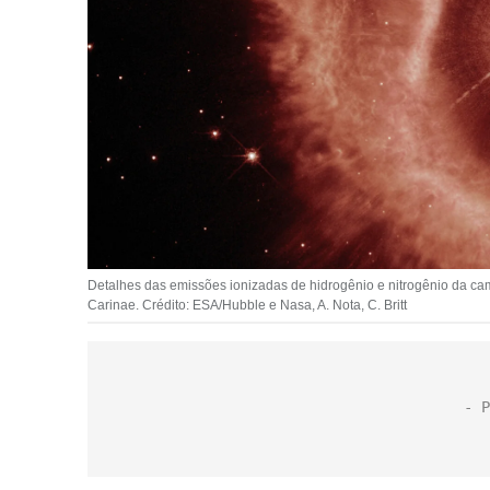
Detalhes das emissões ionizadas de hidrogênio e nitrogênio da ca
Carinae. Crédito: ESA/Hubble e Nasa, A. Nota, C. Britt