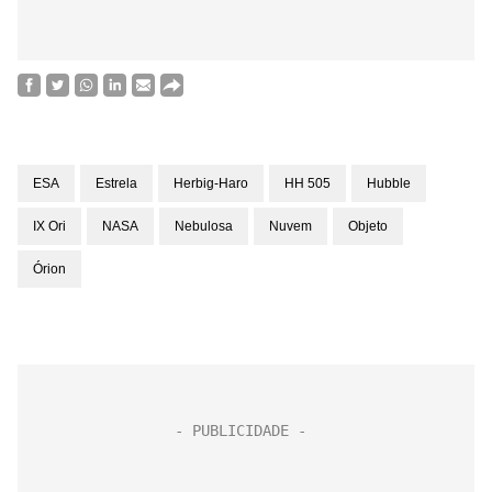
ESA
Estrela
Herbig-Haro
HH 505
Hubble
IX Ori
NASA
Nebulosa
Nuvem
Objeto
Órion