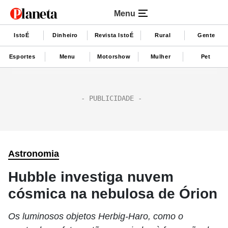
Menu
IstoÉ
Dinheiro
Revista IstoÉ
Rural
Gente
Esportes
Menu
Motorshow
Mulher
Pet
Astronomia
Hubble investiga nuvem
cósmica na nebulosa de Órion
Os luminosos objetos Herbig-Haro, como o