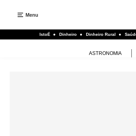
Menu
IstoÉ
Dinheiro
Dinheiro Rural
Saúd
ASTRONOMIA