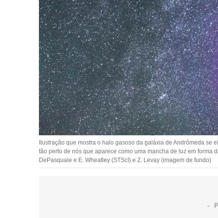
Ilustração que mostra o halo gasoso da galáxia de Andrômeda se el
tão perto de nós que aparece como uma mancha de luz em forma de 
DePasquale e E. Wheatley (STScI) e Z. Levay (imagem de fundo)