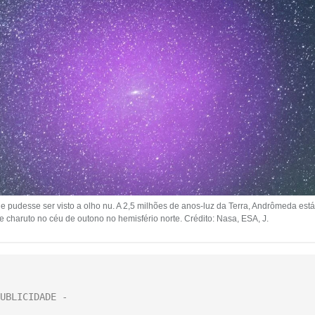
e pudesse ser visto a olho nu. A 2,5 milhões de anos-luz da Terra, Andrômeda está
charuto no céu de outono no hemisfério norte. Crédito: Nasa, ESA, J.