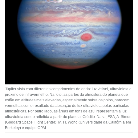
Júpiter vista com diferentes comprimentos de onda: luz visível, ultravioleta e
próximo de infravermelho. Na foto, as partes da atmosfera do planeta que
estão em altitudes mais elevadas, especialmente sobre os polos, parecem
vermelhas como resultado da absorção de luz ultravioleta pelas partículas
atmosféricas. Por outro lado, as áreas em tons de azul representam a luz
ultravioleta sendo refletida a partir do planeta. Crédito: Nasa, ESA, A. Simon
(Goddard Space Flight Center), M. H. Wong (Universidade da Califórnia em
Berkeley) e equipe OPAL