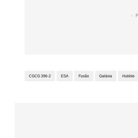
CGCG 396-2
ESA
Fusão
Galáxia
Hubble