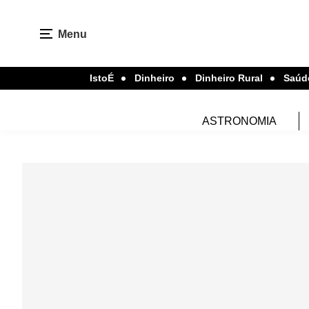
Menu
IstoÉ
Dinheiro
Dinheiro Rural
Saúd
ASTRONOMIA