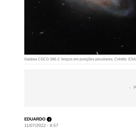
Galáxia CGCG 396-2: braços em posições peculiares. Crédito: ESA
EDUARDO
i
11/07/2022 - 8:57