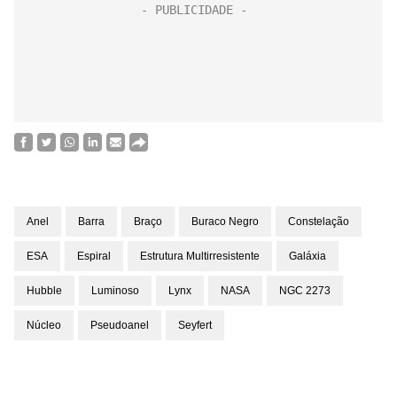
Anel
Barra
Braço
Buraco Negro
Constelação
ESA
Espiral
Estrutura Multirresistente
Galáxia
Hubble
Luminoso
Lynx
NASA
NGC 2273
Núcleo
Pseudoanel
Seyfert