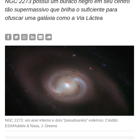
NGC 2273 possui um buraco negro em seu centro
tão supermassivo que brilha o suficiente para
ofuscar uma galáxia como a Via Láctea
NGC 2273: um anel interno e dois "pseudoanéis" externos. Crédito:
ESA/Hubble & Nasa, J. Greene