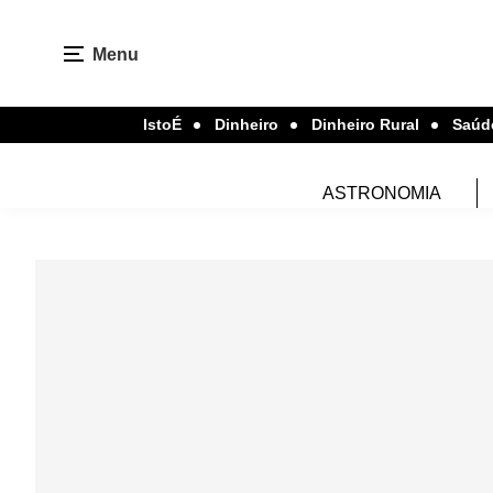
Menu
IstoÉ
Dinheiro
Dinheiro Rural
Saúd
ASTRONOMIA