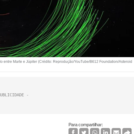
zado entre Marte e Júpiter (Crédito: Reprodução/YouTube/B612 Foundation/Asteroid
Para compartilhar: