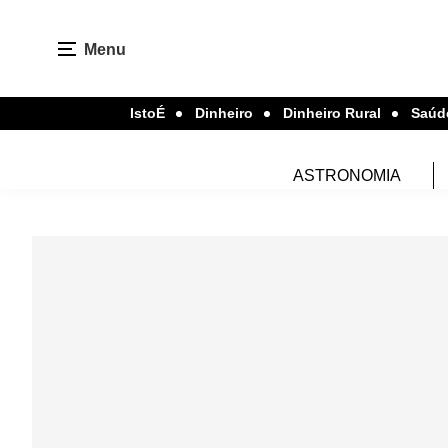
Menu
IstoÉ
Dinheiro
Dinheiro Rural
Saúd
ASTRONOMIA