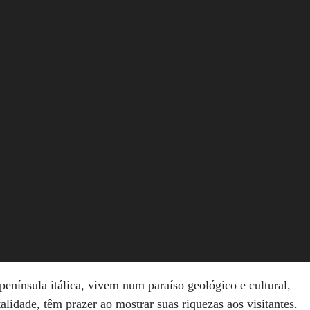
 península itálica, vivem num paraíso geológico e cultural,
lidade, têm prazer ao mostrar suas riquezas aos visitantes.