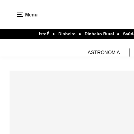
Menu
IstoÉ
Dinheiro
Dinheiro Rural
Saúd
ASTRONOMIA