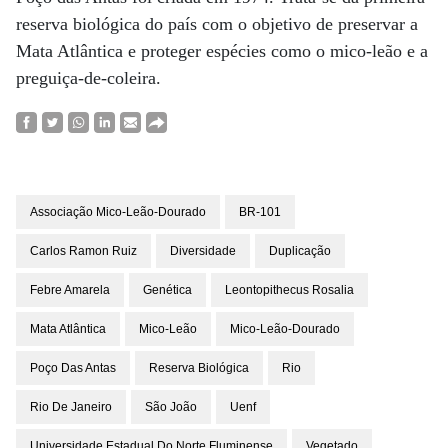
reserva biológica do país com o objetivo de preservar a
Mata Atlântica e proteger espécies como o mico-leão e a
preguiça-de-coleira.
Associação Mico-Leão-Dourado
BR-101
Carlos Ramon Ruiz
Diversidade
Duplicação
Febre Amarela
Genética
Leontopithecus Rosalia
Mata Atlântica
Mico-Leão
Mico-Leão-Dourado
Poço Das Antas
Reserva Biológica
Rio
Rio De Janeiro
São João
Uenf
Universidade Estadual Do Norte Fluminense
Vegetado