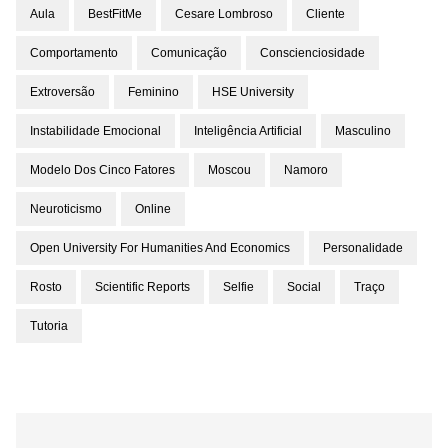
Aula
BestFitMe
Cesare Lombroso
Cliente
Comportamento
Comunicação
Conscienciosidade
Extroversão
Feminino
HSE University
Instabilidade Emocional
Inteligência Artificial
Masculino
Modelo Dos Cinco Fatores
Moscou
Namoro
Neuroticismo
Online
Open University For Humanities And Economics
Personalidade
Rosto
Scientific Reports
Selfie
Social
Traço
Tutoria