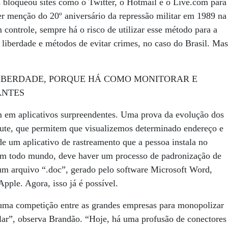
 bloqueou sites como o Twitter, o Hotmail e o Live.com para
er menção do 20º aniversário da repressão militar em 1989 na
 controle, sempre há o risco de utilizar esse método para a
liberdade e métodos de evitar crimes, no caso do Brasil. Mas
LIBERDADE, PORQUE HÁ COMO MONITORAR E
ANTES
m em aplicativos surpreendentes. Uma prova da evolução dos
tute, que permitem que visualizemos determinado endereço e
e um aplicativo de rastreamento que a pessoa instala no
ciem todo mundo, deve haver um processo de padronização de
e um arquivo “.doc”, gerado pelo software Microsoft Word,
pple. Agora, isso já é possível.
 uma competição entre as grandes empresas para monopolizar
lar”, observa Brandão. “Hoje, há uma profusão de conectores