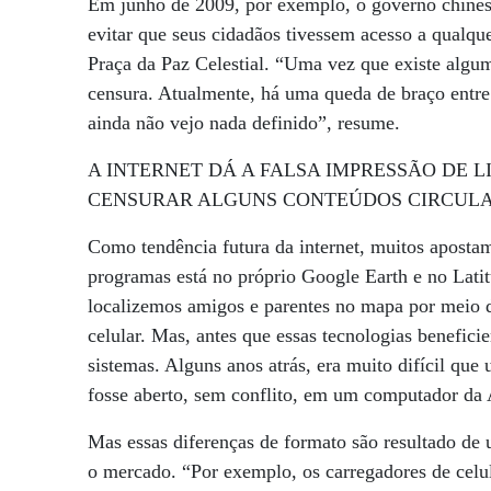
Em junho de 2009, por exemplo, o governo chinês
evitar que seus cidadãos tivessem acesso a qualqu
Praça da Paz Celestial. “Uma vez que existe algum
censura. Atualmente, há uma queda de braço entre 
ainda não vejo nada definido”, resume.
A INTERNET DÁ A FALSA IMPRESSÃO DE 
CENSURAR ALGUNS CONTEÚDOS CIRCUL
Como tendência futura da internet, muitos aposta
programas está no próprio Google Earth e no Lati
localizemos amigos e parentes no mapa por meio d
celular. Mas, antes que essas tecnologias benefi
sistemas. Alguns anos atrás, era muito difícil qu
fosse aberto, sem conflito, em um computador da A
Mas essas diferenças de formato são resultado de
o mercado. “Por exemplo, os carregadores de celu