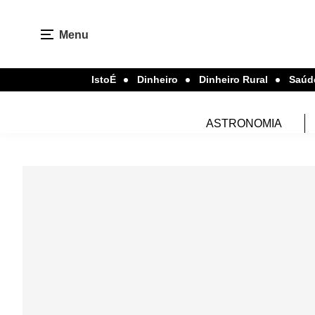
Menu
IstoÉ
Dinheiro
Dinheiro Rural
Saúd
ASTRONOMIA