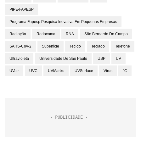
PIPE-FAPESP
Programa Fapesp Pesquisa Inovativa Em Pequenas Empresas
Radiação
Redoxoma
RNA
São Bernardo Do Campo
SARS-Cov-2
Superfície
Tecido
Teclado
Telefone
Ultravioleta
Universidade De São Paulo
USP
UV
UVair
UVC
UVMasks
UVSurface
Vírus
°C