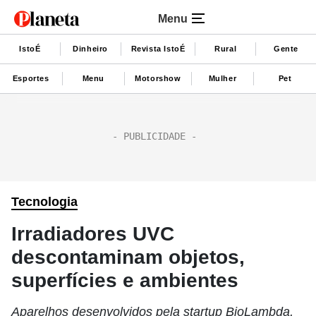
Menu
IstoÉ
Dinheiro
Revista IstoÉ
Rural
Gente
Esportes
Menu
Motorshow
Mulher
Pet
Tecnologia
Irradiadores UVC
descontaminam objetos,
superfícies e ambientes
Aparelhos desenvolvidos pela startup BioLambda,