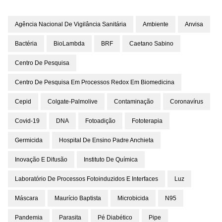
Agência Nacional De Vigilância Sanitária
Ambiente
Anvisa
Bactéria
BioLambda
BRF
Caetano Sabino
Centro De Pesquisa
Centro De Pesquisa Em Processos Redox Em Biomedicina
Cepid
Colgate-Palmolive
Contaminação
Coronavírus
Covid-19
DNA
Fotoadição
Fototerapia
Germicida
Hospital De Ensino Padre Anchieta
Inovação E Difusão
Instituto De Química
Laboratório De Processos Fotoinduzidos E Interfaces
Luz
Máscara
Maurício Baptista
Microbicida
N95
Pandemia
Parasita
Pé Diabético
Pipe