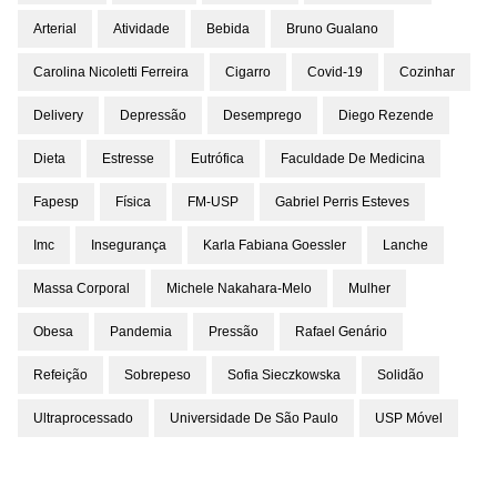
Arterial
Atividade
Bebida
Bruno Gualano
Carolina Nicoletti Ferreira
Cigarro
Covid-19
Cozinhar
Delivery
Depressão
Desemprego
Diego Rezende
Dieta
Estresse
Eutrófica
Faculdade De Medicina
Fapesp
Física
FM-USP
Gabriel Perris Esteves
Imc
Insegurança
Karla Fabiana Goessler
Lanche
Massa Corporal
Michele Nakahara-Melo
Mulher
Obesa
Pandemia
Pressão
Rafael Genário
Refeição
Sobrepeso
Sofia Sieczkowska
Solidão
Ultraprocessado
Universidade De São Paulo
USP Móvel