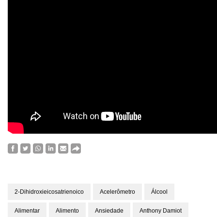
2-Dihidroxieicosatrienoico
Acelerômetro
Álcool
Alimentar
Alimento
Ansiedade
Anthony Damiot