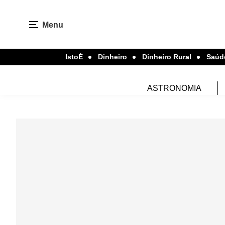
Menu
IstoÉ
Dinheiro
Dinheiro Rural
Saúd
ASTRONOMIA