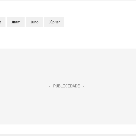
o
Jiram
Juno
Júpiter