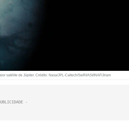
or satélite de Júpiter. Crédito: Nasa/JPL-Caltech/SwRI/ASI/INAF/Jiram