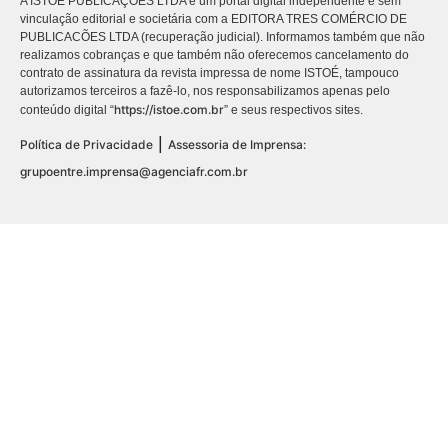
A ISTOÉ PUBLICAÇÕES LTDA é um portal digital independente e sem
vinculação editorial e societária com a EDITORA TRES COMÉRCIO DE
PUBLICACÕES LTDA (recuperação judicial). Informamos também que não
realizamos cobranças e que também não oferecemos cancelamento do
contrato de assinatura da revista impressa de nome ISTOÉ, tampouco
autorizamos terceiros a fazê-lo, nos responsabilizamos apenas pelo
https://istoe.com.br
conteúdo digital “
” e seus respectivos sites.
|
Política de Privacidade
Assessoria de Imprensa:
grupoentre.imprensa@agenciafr.com.br