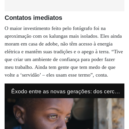
Contatos imediatos
O maior investimento feito pelo fotógrafo foi na
aproximação com os kalungas mais isolados. Eles ainda
moram em casa de adobe, não têm acesso à energia
elétrica e mantêm suas tradições e o apego à terra. “Tive
que criar um ambiente de confiança para poder fazer
meu trabalho. Ainda tem gente que tem medo de que
volte a ‘servidão’ – eles usam esse termo”, conta.
Êxodo entre as novas gerações: dos cerca
de 4 mil moradores dos vãos, poucas são as
crianças que estão crescendo na
comunidade, como Jônatas F. da Silva (Foto: