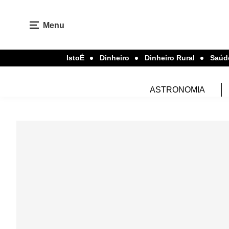
Menu
IstoÉ
Dinheiro
Dinheiro Rural
Saúd
ASTRONOMIA