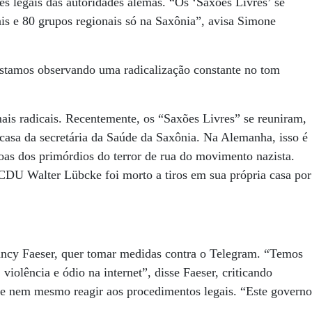
es legais das autoridades alemãs. “Os ‘Saxões Livres’ se
s e 80 grupos regionais só na Saxônia”, avisa Simone
 Estamos observando uma radicalização constante no tom
ais radicais. Recentemente, os “Saxões Livres” se reuniram,
casa da secretária da Saúde da Saxônia. Na Alemanha, isso é
oas dos primórdios do terror de rua do movimento nazista.
CDU Walter Lübcke foi morto a tiros em sua própria casa por
Nancy Faeser, quer tomar medidas contra o Telegram. “Temos
violência e ódio na internet”, disse Faeser, criticando
ã e nem mesmo reagir aos procedimentos legais. “Este governo