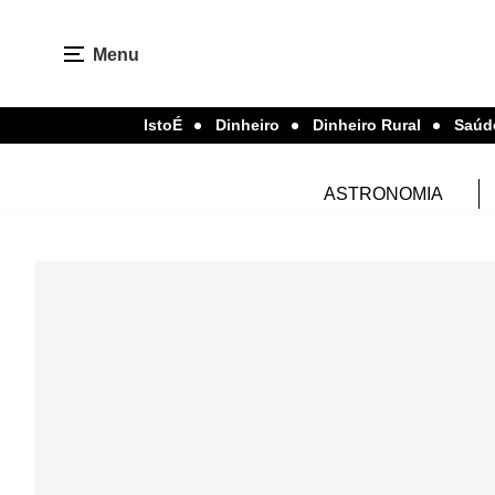
Menu
IstoÉ
Dinheiro
Dinheiro Rural
Saúd
ASTRONOMIA