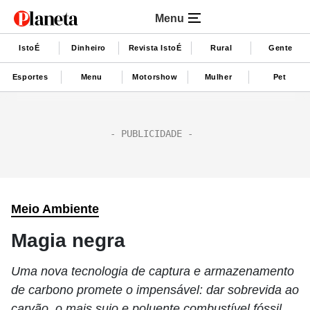
Menu
IstoÉ
Dinheiro
Revista IstoÉ
Rural
Gente
Esportes
Menu
Motorshow
Mulher
Pet
Meio Ambiente
Magia negra
Uma nova tecnologia de captura e armazenamento
de carbono promete o impensável: dar sobrevida ao
carvão, o mais sujo e poluente combustível fóssil.